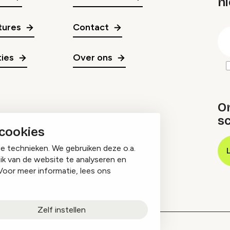
n
gr
tures
Contact
E
m
ies
Over ons
O
sc
 cookies
ge technieken. We gebruiken deze o.a.
ik van de website te analyseren en
Voor meer informatie, lees ons
Zelf instellen