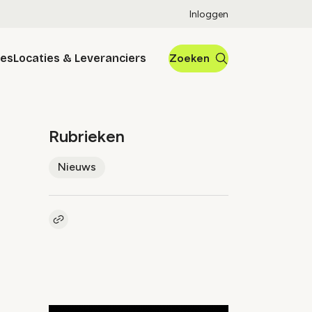
Inloggen
res
Locaties & Leveranciers
Zoeken
Rubrieken
Nieuws
Kopieer link naar artikel
Link