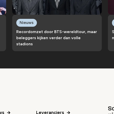
Nieuws
Recordomzet door BTS-wereldtour, maar
S
beleggers kijken verder dan volle
n
stadions
Sc
ws
Leveranciers