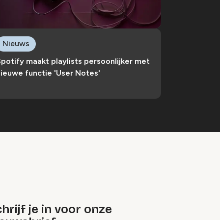
Nieuws
potify maakt playlists persoonlijker met
ieuwe functie 'User Notes'
hrijf je in voor onze