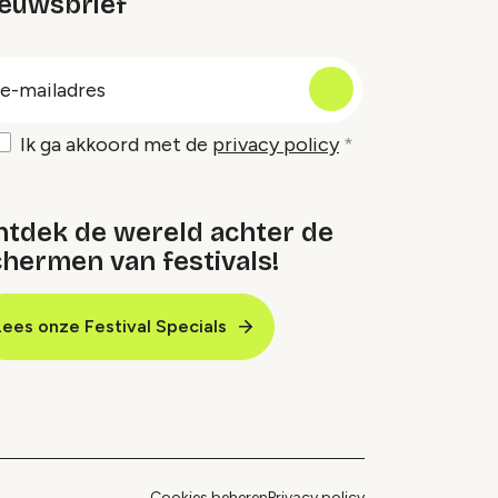
ieuwsbrief
oep
-
ailadres
Ik ga akkoord met de
privacy policy
ntdek de wereld achter de
hermen van festivals!
Lees onze Festival Specials
Cookies beheren
Privacy policy