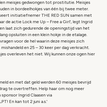
en meisjes gedwongen tot prostitutie. Meisjes
houden in bordeelhokjes van één bij twee meter.
iseert initiatiefnemer THE RED SUN samen met
 de actie Lock me Up – Free a Girl', legt Ingrid
 en laat zich gedurende de openingstijd van het
ang opsluiten in een klein hokje in de etalage.
 vragen voor de hel waarin deze meisjes zich
 mishandeld en 25 – 30 keer per dag verkracht.
jes overleven het niet. Wij kunnen onze ogen hier
ameld en met dat geld werden 60 meisjes bevrijd
edrag te overtreffen. Help haar om nog meer
n sponsor Ingrid Claasen via
! En kan tot 2 juni a.s.'