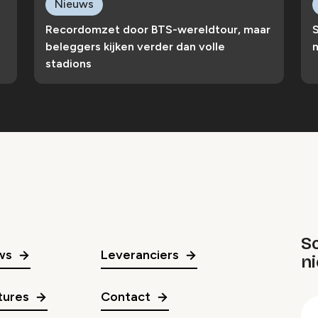
Nieuws
Recordomzet door BTS-wereldtour, maar
S
beleggers kijken verder dan volle
n
stadions
Sc
ws
Leveranciers
n
gr
tures
Contact
E