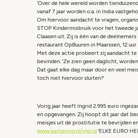
'Over de hele wereld worden tienduizend
vanaf 7 jaar worden o.a. in India vastge
Om hiervoor aandacht te vragen, organ
STOP Kindermisbruik voor het tweede jaar
Claasen uit. Zij is één van de deelnemers
restaurant OpBuuren in Maarssen, 12 uur l
Met deze actie probeert zij aandacht te
bevinden. 'Ze zien geen daglicht, worden
Dat gaat elke dag maar door en veel meis
toch niet hiervoor sluiten?
Vorig jaar heeft Ingrid 2.995 euro ingez
en opgevangen. Zij hoopt dit jaar dat b
meisjes uit de prostitutie te bevrijden e
www.justgiving.nl/ingrid
'ELKE EURO HELPT