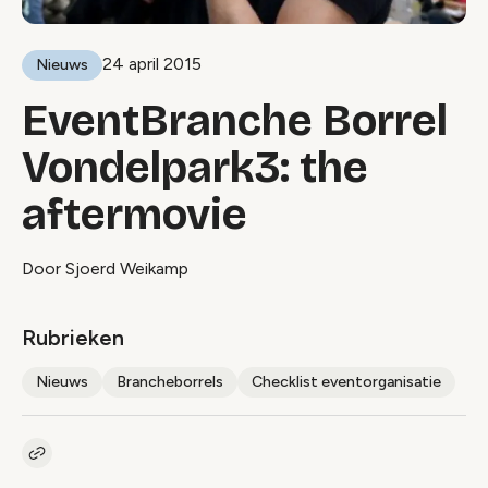
24 april 2015
Nieuws
EventBranche Borrel
Vondelpark3: the
aftermovie
Door Sjoerd Weikamp
Rubrieken
Nieuws
Brancheborrels
Checklist eventorganisatie
Kopieer link naar artikel
Link