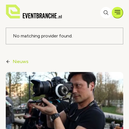
Men
Foutmelding
No matching provider found.
Nieuws