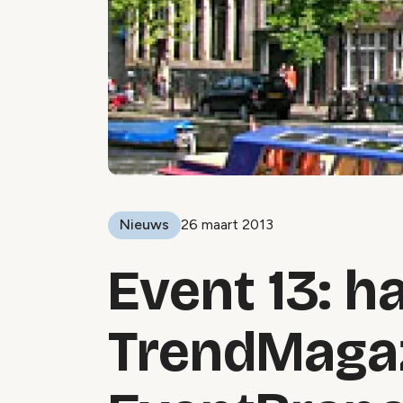
Nieuws
26 maart 2013
Event 13: h
TrendMagaz