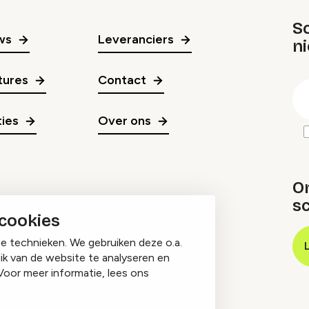
Sc
ws
Leveranciers
n
gr
tures
Contact
E
m
ies
Over ons
O
sc
 cookies
ge technieken. We gebruiken deze o.a.
ik van de website te analyseren en
Voor meer informatie, lees ons