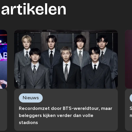
artikelen
Nieuws
Recordomzet door BTS-wereldtour, maar
S
beleggers kijken verder dan volle
n
stadions