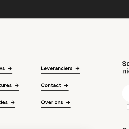
Sc
ws
Leveranciers
n
gr
tures
Contact
E
m
ies
Over ons