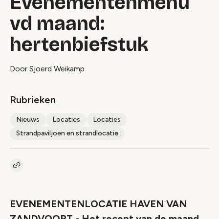
Evenementenmenu
vd maand:
hertenbiefstuk
Door Sjoerd Weikamp
Rubrieken
Nieuws
Locaties
Locaties
Strandpaviljoen en strandlocatie
Kopieer link naar artikel
Link
EVENEMENTENLOCATIE HAVEN VAN
ZANDVOORT - Het recept van de maand