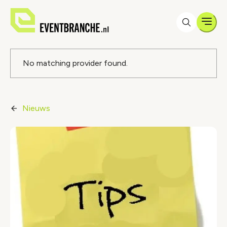
Men
Foutmelding
No matching provider found.
Nieuws