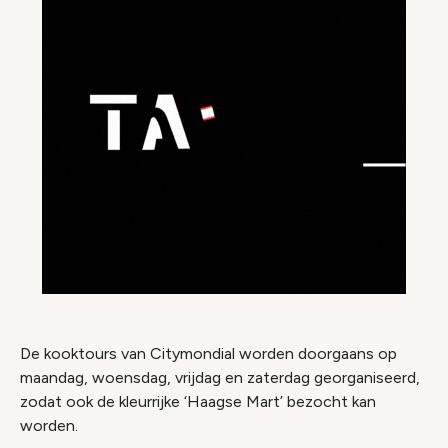
De kooktours van Citymondial worden doorgaans op
maandag, woensdag, vrijdag en zaterdag georganiseerd,
zodat ook de kleurrijke ‘Haagse Mart’ bezocht kan
worden.