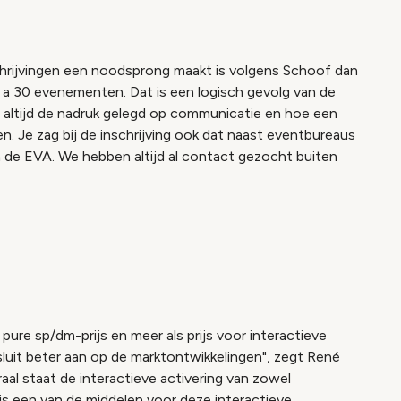
hrijvingen een noodsprong maakt is volgens Schoof dan
 20 a 30 evenementen. Dat is een logisch gevolg van de
 altijd de nadruk gelegd op communicatie en hoe een
n. Je zag bij de inschrijving ook dat naast eventbureaus
 de EVA. We hebben altijd al contact gezocht buiten
s pure sp/dm-prijs en meer als prijs voor interactieve
sluit beter aan op de marktontwikkelingen", zegt René
raal staat de interactieve activering van zowel
 is een van de middelen voor deze interactieve