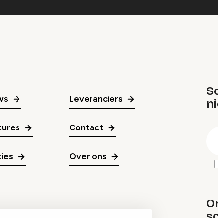
Sc
ws
Leveranciers
n
gr
tures
Contact
E
m
ies
Over ons
O
sc