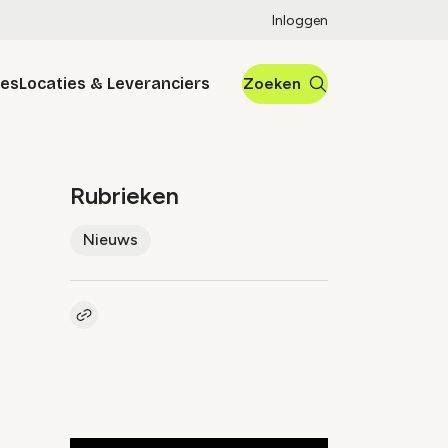
Inloggen
res
Locaties & Leveranciers
Zoeken
Rubrieken
Nieuws
Kopieer link naar artikel
Link