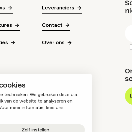
Sc
ws
Leveranciers
n
gr
tures
Contact
E
m
ies
Over ons
O
sc
 cookies
ge technieken. We gebruiken deze o.a.
ik van de website te analyseren en
Voor meer informatie, lees ons
Zelf instellen