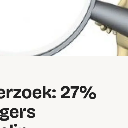
erzoek: 27%
gers