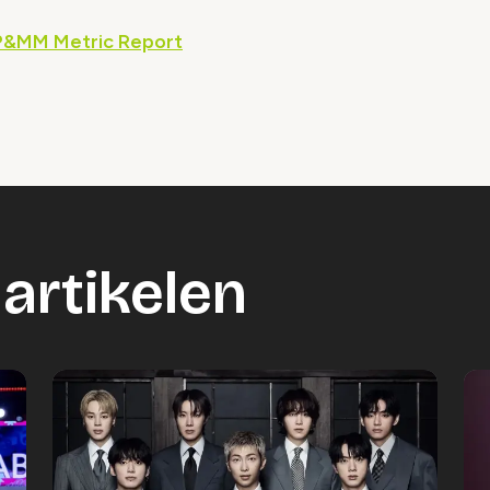
: P&MM Metric Report
artikelen