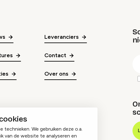
Sc
ws
Leveranciers
n
gr
tures
Contact
E
m
ies
Over ons
O
sc
 cookies
ge technieken. We gebruiken deze o.a.
ik van de website te analyseren en