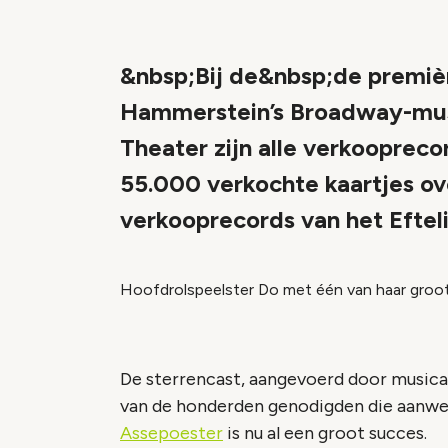
&nbsp;Bij de&nbsp;de premi
Hammerstein’s Broadway-musi
Theater zijn alle verkooprec
55.000 verkochte kaartjes ove
verkooprecords van het Eftel
Hoofdrolspeelster Do met één van haar groots
De sterrencast, aangevoerd door music
van de honderden genodigden die aanwe
Assepoester
is nu al een groot succes.