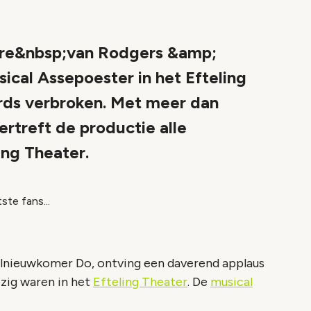
ère&nbsp;van Rodgers &amp;
cal Assepoester in het Efteling
ords verbroken. Met meer dan
rtreft de productie alle
ing Theater.
te fans...
alnieuwkomer Do, ontving een daverend applaus
zig waren in het
Efteling Theater
. De
musical