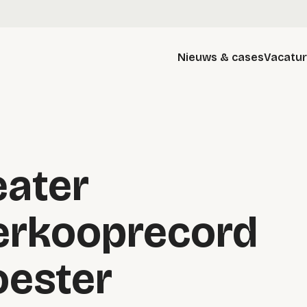
Nieuws & cases
Vacatu
eater
verkooprecord
ester