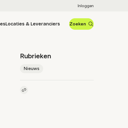
Inloggen
res
Locaties & Leveranciers
Zoeken
Rubrieken
Nieuws
Kopieer link naar artikel
Link