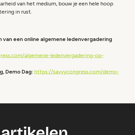
arheid van het medium, bouw je een hele hoop
tering in rust.
n van een online algemene ledenvergadering
gress.com/algemene-ledenvergadering-op-
dag, Demo Dag:
https://savvycongress.com/demo-
artikelen