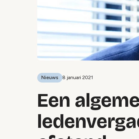
Nieuws
8 januari 2021
Een algem
ledenverga