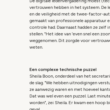
De digitale ledenvergadering moest (te
vertrouwen hebben in het systeem. De l
en de veiligheid met de twee-factor-aut
gemaakt van professionele apparatuur e
controle had. Daarnaast hadden ze zelf 
stellen.
"Het idee van 'even snel een zoom
weggenomen. Dit zorgde voor vertrouwen
weten.
Een complexe technische puzzel
Sheila Boon, onderdeel van het secretar
de slag.
"We hebben uitnodigingen verstu
ze aanwezig waren en met hoeveel kan
Dat was wel even een puzzel. Last minut
worden",
zei Sheila. Er kwam een hoop bij
geval.