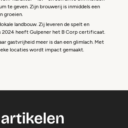
um te geven. Zijn brouwerij is inmiddels een
n groeien.
lokale landbouw. Zij leveren de spelt en
s 2024 heeft Gulpener het B Corp certificaat.
r gastvrijheid meer is dan een glimlach. Met
ieke locaties wordt impact gemaakt.
o geblokkeerd
es om deze inhoud te bekijken.
ookie instellingen
artikelen