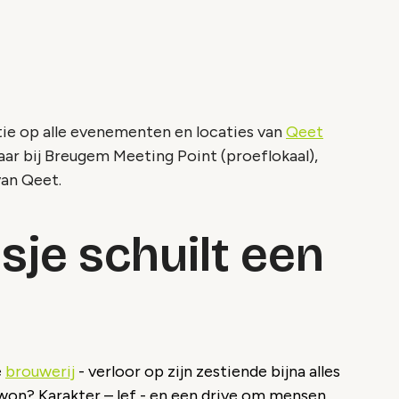
ntie op alle evenementen en locaties van
Qeet
ar bij Breugem Meeting Point (proeflokaal),
van Qeet.
esje schuilt een
e
brouwerij
- verloor op zijn zestiende bijna alles
on? Karakter – lef - en een drive om mensen