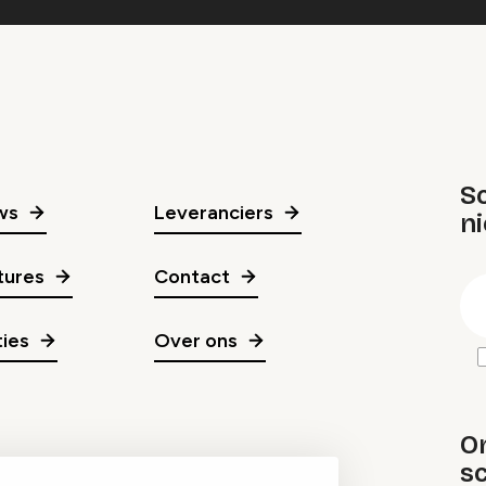
Sc
ws
Leveranciers
n
gr
tures
Contact
E
m
ies
Over ons
O
sc