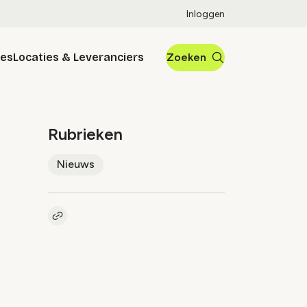
Inloggen
res
Locaties & Leveranciers
Zoeken
Rubrieken
Nieuws
Kopieer link naar artikel
Link