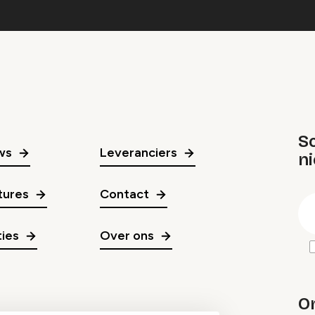
Sc
ws
Leveranciers
n
gr
tures
Contact
E
m
ies
Over ons
O