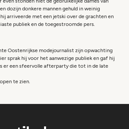
 even stonden niet de gebruikelijke dames van
een dozijn donkere mannen gehuld in weinig
 hij arriveerde met een jetski over de grachten en
siaste publiek en de toegestroomde pers.
te Oostenrijkse modejournalist zijn opwachting
ier sprak hij voor het aanwezige publiek en gaf hij
er een sfeervolle afterparty die tot in de late
copen te zien.