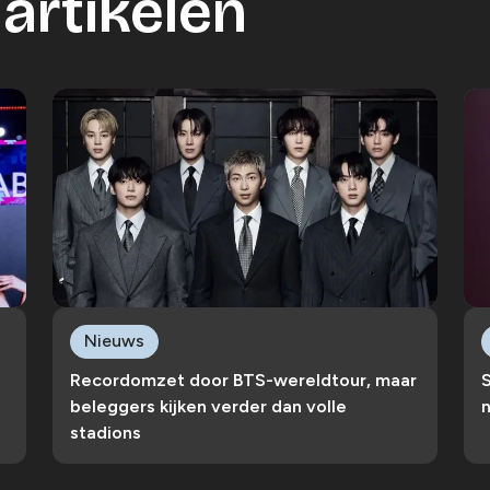
artikelen
Nieuws
Recordomzet door BTS-wereldtour, maar
S
beleggers kijken verder dan volle
n
stadions