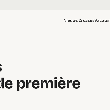
Nieuws & cases
Vacatu
s
de première