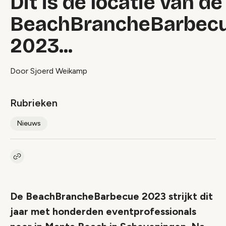
Dit is de locatie van de
BeachBrancheBarbec
2023...
Door Sjoerd Weikamp
Rubrieken
Nieuws
Kopieer link naar artikel
Link
De BeachBrancheBarbecue 2023 strijkt dit
jaar met honderden eventprofessionals