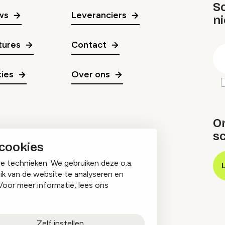
Sc
ws
Leveranciers
n
gr
tures
Contact
E
m
ies
Over ons
O
sc
 cookies
ge technieken. We gebruiken deze o.a.
ik van de website te analyseren en
Voor meer informatie, lees ons
Zelf instellen