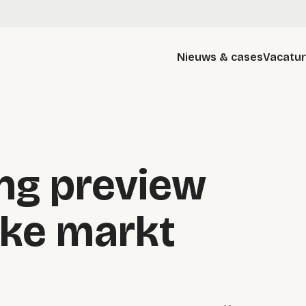
Nieuws & cases
Vacatu
ing preview
jke markt