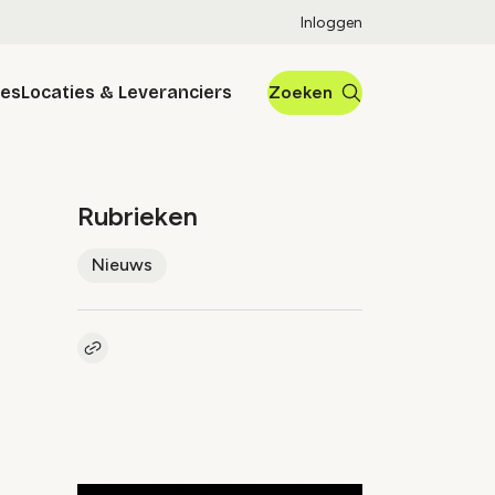
Inloggen
res
Locaties & Leveranciers
Zoeken
Rubrieken
Nieuws
Kopieer link naar artikel
Link