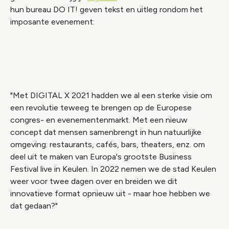
hun bureau DO IT! geven tekst en uitleg rondom het
imposante evenement:
Video geblokkeerd
Accepteer onze cookies om deze inhoud te
bekijken.
"Met DIGITAL X 2021 hadden we al een sterke visie om
Wijzig cookie instellingen
een revolutie teweeg te brengen op de Europese
congres- en evenementenmarkt. Met een nieuw
concept dat mensen samenbrengt in hun natuurlijke
omgeving: restaurants, cafés, bars, theaters, enz. om
deel uit te maken van Europa's grootste Business
Festival live in Keulen. In 2022 nemen we de stad Keulen
weer voor twee dagen over en breiden we dit
innovatieve format opnieuw uit - maar hoe hebben we
dat gedaan?"