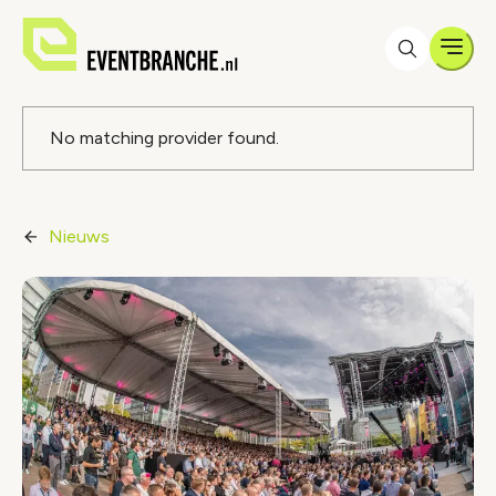
Men
Foutmelding
No matching provider found.
Nieuws