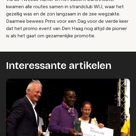
kwamen alle routes samen in strandclub WIJ, waar het
gezellig was en de zon langzaam in de zee wegzakte.
Daarmee bewees Prins voor een Dag voor de vierde keer
dat het promo event van Den Haag nog altijd de pionier
is als het gaat om gezamenlijke promotie.
Interessante artikelen