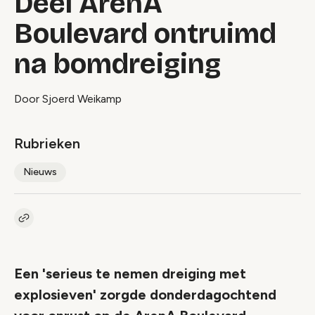
Deel ArenA
Boulevard ontruimd
na bomdreiging
Door Sjoerd Weikamp
Rubrieken
Nieuws
Kopieer link naar artikel
Link
Een 'serieus te nemen dreiging met
explosieven' zorgde donderdagochtend