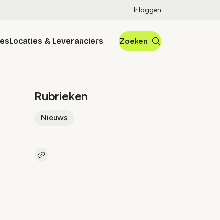
Inloggen
res
Locaties & Leveranciers
Zoeken
Rubrieken
Nieuws
Kopieer link naar artikel
Link