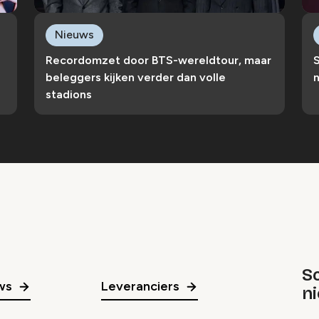
Nieuws
Recordomzet door BTS-wereldtour, maar
S
beleggers kijken verder dan volle
n
stadions
Sc
ws
Leveranciers
n