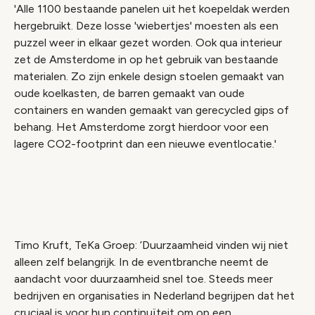
'Alle 1100 bestaande panelen uit het koepeldak werden
hergebruikt. Deze losse 'wiebertjes' moesten als een
puzzel weer in elkaar gezet worden. Ook qua interieur
zet de Amsterdome in op het gebruik van bestaande
materialen. Zo zijn enkele design stoelen gemaakt van
oude koelkasten, de barren gemaakt van oude
containers en wanden gemaakt van gerecycled gips of
behang. Het Amsterdome zorgt hierdoor voor een
lagere CO2-footprint dan een nieuwe eventlocatie.'
Video geblokkeerd
Accepteer onze cookies om deze inhoud te
bekijken.
Timo Kruft, TeKa Groep: ‘Duurzaamheid vinden wij niet
Wijzig cookie instellingen
alleen zelf belangrijk. In de eventbranche neemt de
aandacht voor duurzaamheid snel toe. Steeds meer
bedrijven en organisaties in Nederland begrijpen dat het
cruciaal is voor hun continuïteit om op een