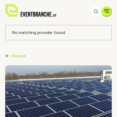
Men
Foutmelding
No matching provider found.
Nieuws