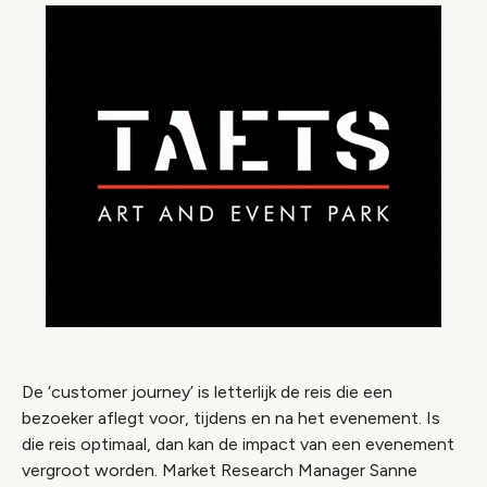
De ‘customer journey’ is letterlijk de reis die een
bezoeker aflegt voor, tijdens en na het evenement. Is
die reis optimaal, dan kan de impact van een evenement
vergroot worden. Market Research Manager Sanne