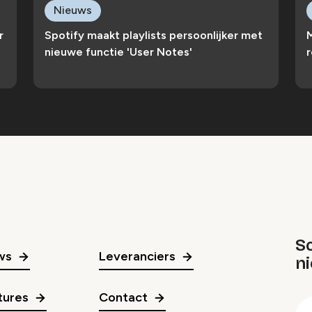
Nieuws
r
Spotify maakt playlists persoonlijker met
nieuwe functie 'User Notes'
r
Sc
ws
Leveranciers
n
gr
tures
Contact
E