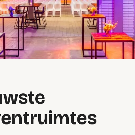
euwste
ventruimtes