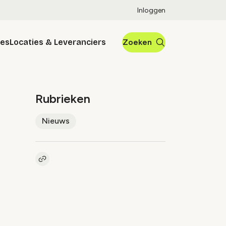
Inloggen
res
Locaties & Leveranciers
Zoeken
Rubrieken
Nieuws
Kopieer link naar artikel
Link