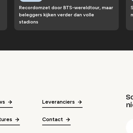
Recordomzet door BTS-wereldtour, maar
S
beleggers kijken verder dan volle
n
stadions
Sc
ws
Leveranciers
n
gr
tures
Contact
E
m