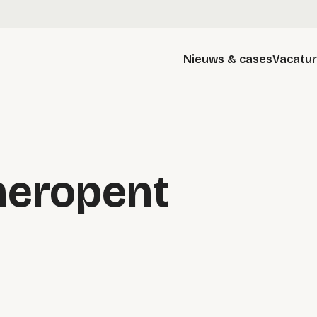
Nieuws & cases
Vacatu
heropent