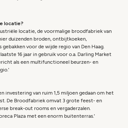
le locatie?
dustriële locatie, de voormalige broodfabriek van
hier duizenden broden, ontbijtkoeken,
s gebakken voor de wijde regio van Den Haag.
atste 16 jaar in gebruik voor o.a. Darling Market
richt als een multifunctioneel beurzen- en
io.'
een investering van ruim 1,5 miljoen gedaan om het
t. De Broodfabriek omvat 3 grote feest- en
verse break-out rooms en vergaderzalen.
oreca Plaza met een enorm buitenterras.'