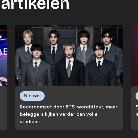
artikelen
Nieuws
Recordomzet door BTS-wereldtour, maar
S
beleggers kijken verder dan volle
n
stadions