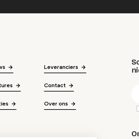
Sc
ws
Leveranciers
n
gr
tures
Contact
E
m
ies
Over ons
O