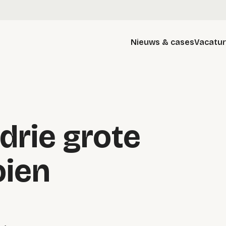
Nieuws & cases
Vacatu
drie grote
oien