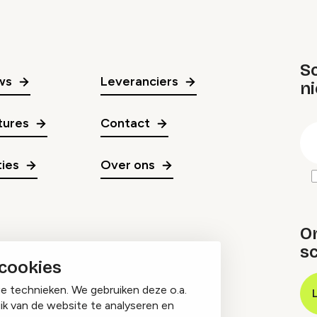
Sc
ws
Leveranciers
n
gr
tures
Contact
E
m
ies
Over ons
O
sc
 cookies
ge technieken. We gebruiken deze o.a.
ik van de website te analyseren en