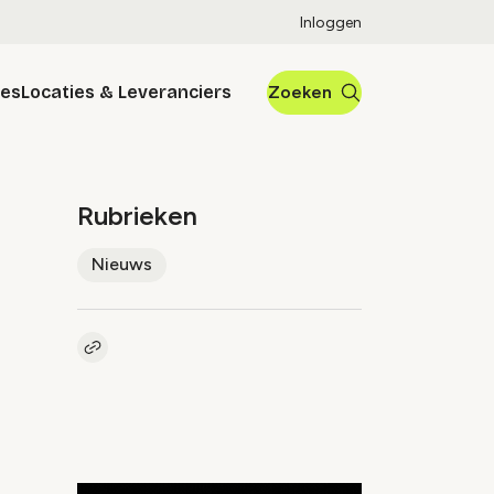
Inloggen
res
Locaties & Leveranciers
Zoeken
Rubrieken
Nieuws
Kopieer link naar artikel
Link