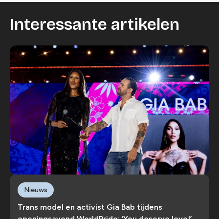
Interessante artikelen
Nieuws
Trans model en activist Gia Bab tijdens
openingsavond WorldPride: ‘You deserve love!’