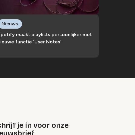
Nieuws
potify maakt playlists persoonlijker met
ieuwe functie 'User Notes'
hrijf je in voor onze
ieuwsbrief