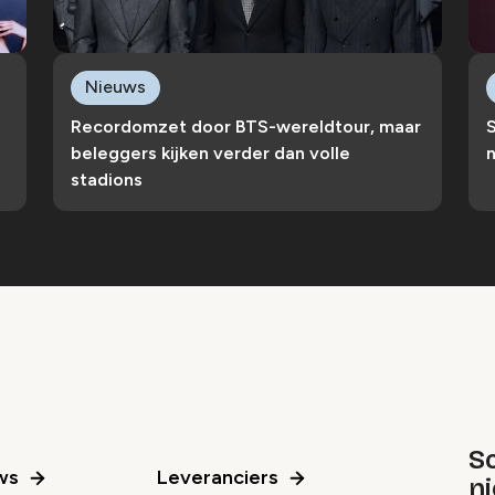
Nieuws
Recordomzet door BTS-wereldtour, maar
S
beleggers kijken verder dan volle
n
stadions
Sc
ws
Leveranciers
n