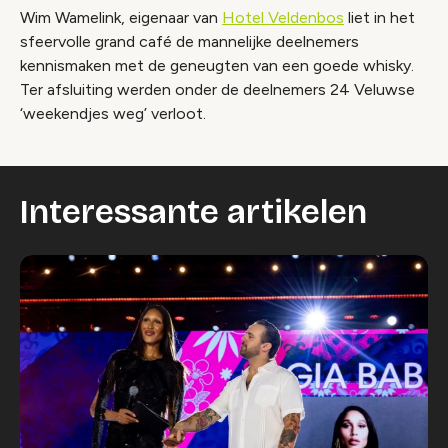
Wim Wamelink, eigenaar van
Hotel Veldenbos
liet in het
sfeervolle grand café de mannelijke deelnemers
kennismaken met de geneugten van een goede whisky.
Ter afsluiting werden onder de deelnemers 24 Veluwse
‘weekendjes weg’ verloot.
Interessante artikelen