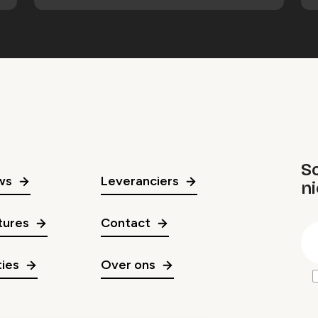
Sc
ws
Leveranciers
n
gr
tures
Contact
E
m
ies
Over ons