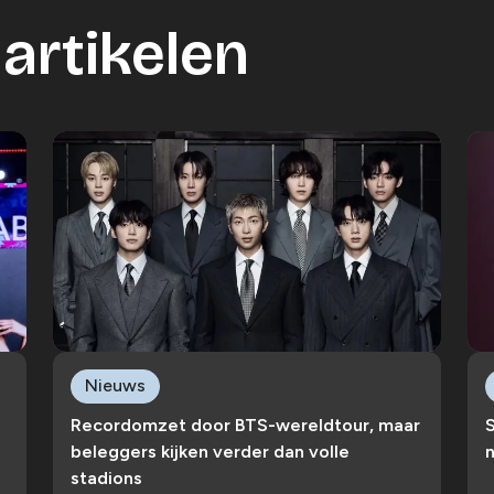
artikelen
Nieuws
Recordomzet door BTS-wereldtour, maar
S
beleggers kijken verder dan volle
n
stadions