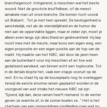
branchegenoot. Intrigerend, is misschien wel het beste
woord. Niet de grootste knuffelbeer, of de meest
aimabele man uit onze branche. Die komen toch vooral
uit Brabant... Tot je met hem spreekt. De bevlogenheid is
aanstekelijk, net als de vriendelijkheid en de humor die
niet aan de oppervlakte liggen, maar er zeker zijn, moet je
alleen even langs zijn directheid en gedrevenheid. Hij liep
nooit mee met de meute, maar koos een eigen weg, een
eigen propositie en een eigen positie aan de top van de
markt. Hij maakte van het NBC, dat door de jaren heen
aan de buitenkant voor mij misschien af en toe wat
gedateerd aandeed, van binnen echt een toplocatie. Tot
in de details klopte het, vaak een stapje vooruit op de
rest. En nu staat hij op de bouwplaats nog te overleggen
terwijl de eerste enorme ramen geplaatst worden in de
voorgevel van wat straks het nieuwe NBC zal zijn:
“Sjoerd, kijk dan, deze ramen heeft niemand. In de winter
geven ze warmte af, in de zomer koelen ze...” Het is het
startsein van een onnavolgbare rondleiding over wat nu