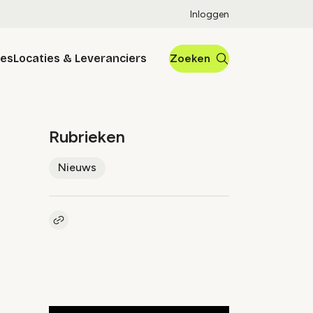
Inloggen
res
Locaties & Leveranciers
Zoeken
Rubrieken
Nieuws
Kopieer link naar artikel
Link