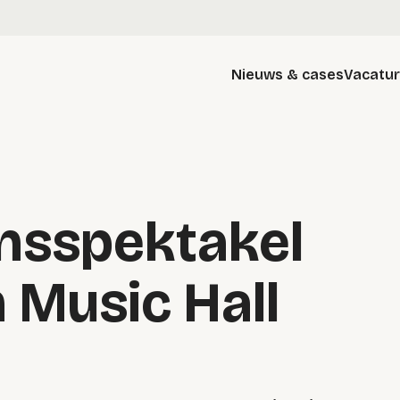
Nieuws & cases
Vacatu
nsspektakel
 Music Hall