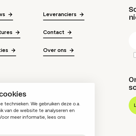
Sc
ws
Leveranciers
n
gr
tures
Contact
E
m
ies
Over ons
O
sc
 cookies
ge technieken. We gebruiken deze o.a.
ik van de website te analyseren en
Voor meer informatie, lees ons