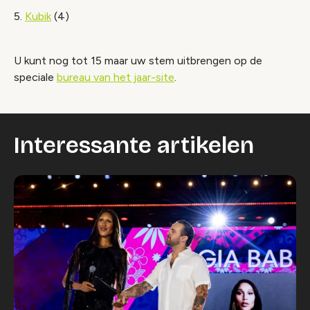
5.
Kubik
(4)
U kunt nog tot 15 maar uw stem uitbrengen op de
speciale
bureau van het jaar-site
.
Interessante artikelen