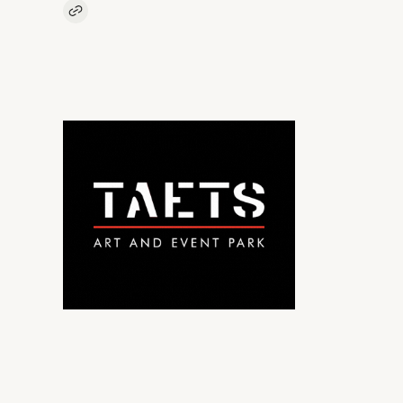
Kopieer link naar artikel
Link