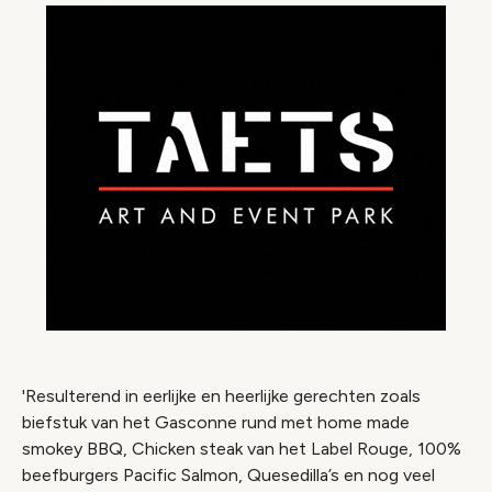
'Resulterend in eerlijke en heerlijke gerechten zoals
biefstuk van het Gasconne rund met home made
smokey BBQ, Chicken steak van het Label Rouge, 100%
beefburgers Pacific Salmon, Quesedilla’s en nog veel