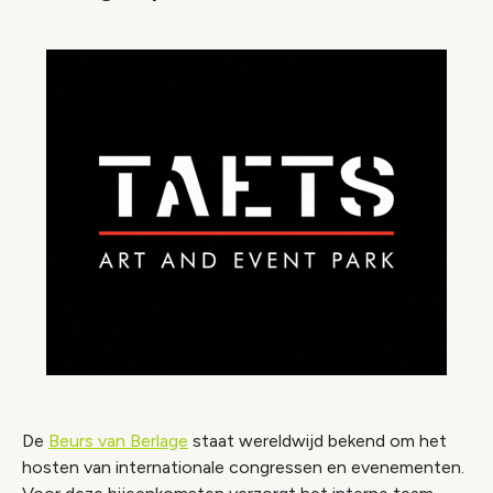
De
Beurs van Berlage
staat wereldwijd bekend om het
hosten van internationale congressen en evenementen.