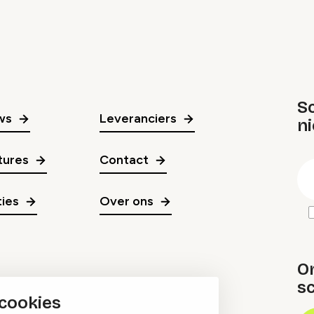
Sc
ws
Leveranciers
n
gr
tures
Contact
E
m
ies
Over ons
O
sc
 cookies