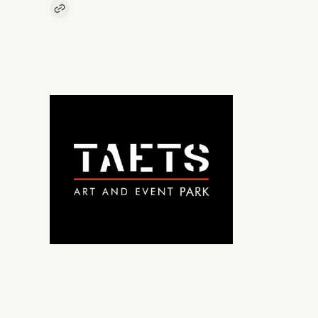
Kopieer link naar artikel
Link