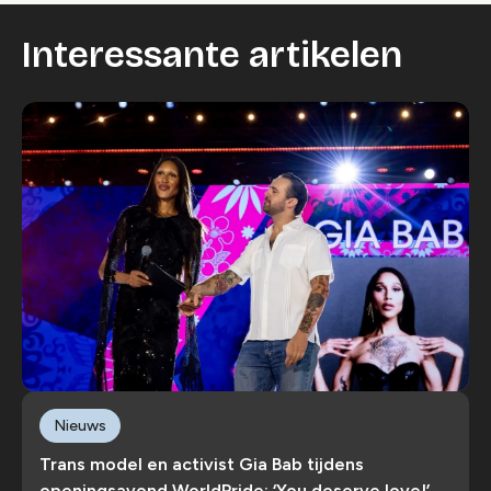
Interessante artikelen
Nieuws
Trans model en activist Gia Bab tijdens
openingsavond WorldPride: ‘You deserve love!’