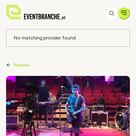
Men
Foutmelding
No matching provider found.
Nieuws