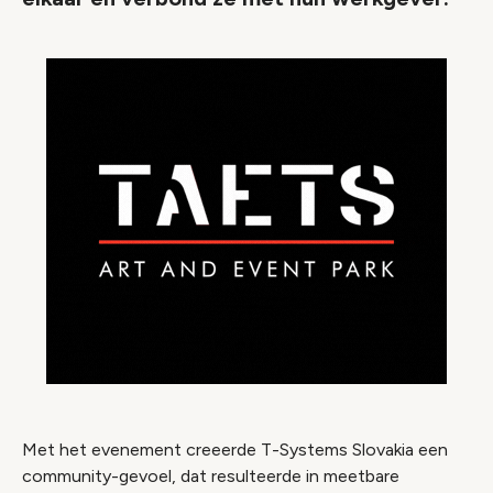
Met het evenement creeerde T-Systems Slovakia een
community-gevoel, dat resulteerde in meetbare