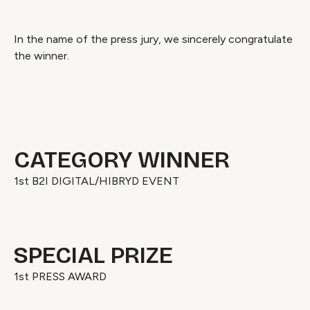
In the name of the press jury, we sincerely congratulate
the winner.
Video geblokkeerd
Accepteer onze cookies om deze inhoud te
bekijken.
CATEGORY WINNER
Wijzig cookie instellingen
1st B2I DIGITAL/HIBRYD EVENT
SPECIAL PRIZE
1st PRESS AWARD