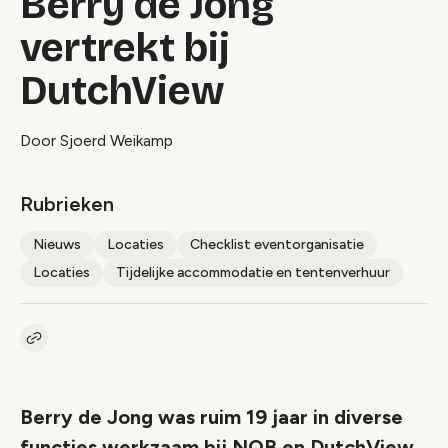
Berry de Jong
vertrekt bij
DutchView
Door Sjoerd Weikamp
Rubrieken
Nieuws
Locaties
Checklist eventorganisatie
Locaties
Tijdelijke accommodatie en tentenverhuur
Kopieer link naar artikel
Link
Berry de Jong was ruim 19 jaar in diverse
functies werkzaam bij NOB en DutchView.