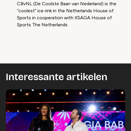
CBvNL (De Coolste Baan van Nederland) is the
“coolest” ice rink in the Netherlands House of
Sports in cooperation with XSAGA House of
Sports The Netherlands
Video geblokkeerd
Accepteer onze cookies om deze inhoud te
bekijken.
Wijzig cookie instellingen
Interessante artikelen