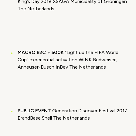
Wijzig cookie instellingen
King’s Day 2018 XSAGA Municipality of Groningen
The Netherlands
Video geblokkeerd
Accepteer onze cookies om deze inhoud te
bekijken.
MACRO
B2C > 500K
“Light up the FIFA World
Wijzig cookie instellingen
Cup” experiential activation WINK Budweiser,
Anheuser-Busch InBev The Netherlands
Video geblokkeerd
Accepteer onze cookies om deze inhoud te
bekijken.
PUBLIC EVENT
Generation Discover Festival 2017
Wijzig cookie instellingen
BrandBase Shell The Netherlands
Video geblokkeerd