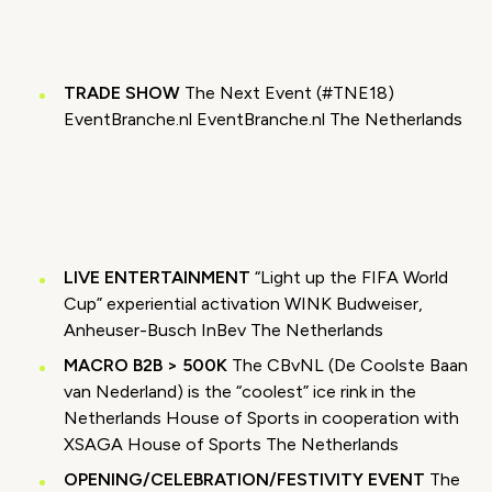
Accepteer onze cookies om deze inhoud te
bekijken.
TRADE SHOW
The Next Event (#TNE18)
Wijzig cookie instellingen
EventBranche.nl EventBranche.nl The Netherlands
Video geblokkeerd
Accepteer onze cookies om deze inhoud te
bekijken.
LIVE ENTERTAINMENT
“Light up the FIFA World
Wijzig cookie instellingen
Cup” experiential activation WINK Budweiser,
Anheuser-Busch InBev The Netherlands
MACRO
B2B > 500K
The CBvNL (De Coolste Baan
van Nederland) is the “coolest” ice rink in the
Netherlands House of Sports in cooperation with
XSAGA House of Sports The Netherlands
OPENING/CELEBRATION/FESTIVITY EVENT
The