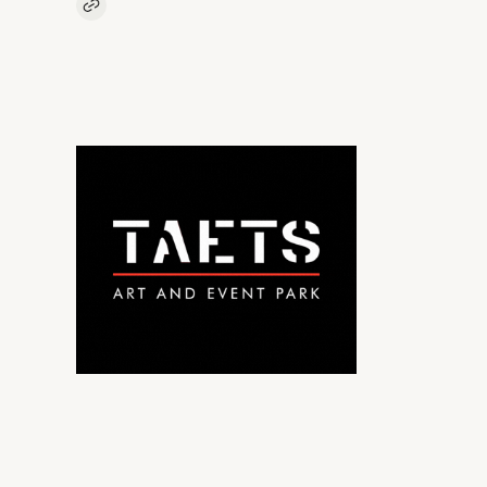
Kopieer link naar artikel
Link