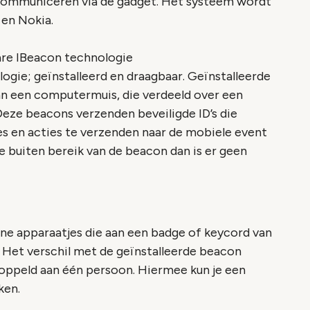
communiceren via de gadget. Het systeem wordt
en Nokia.
are IBeacon technologie
ogie; geïnstalleerd en draagbaar. Geïnstalleerde
van een computermuis, die verdeeld over een
eze beacons verzenden beveiligde ID’s die
s en acties te verzenden naar de mobiele event
je buiten bereik van de beacon dan is er geen
ne apparaatjes die aan een badge of keycord van
Het verschil met de geïnstalleerde beacon
koppeld aan één persoon. Hiermee kun je een
ken.