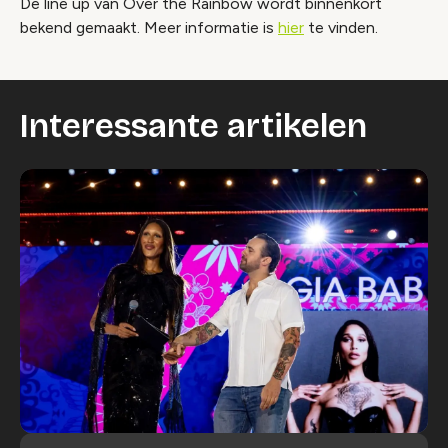
De line up van Over the Rainbow wordt binnenkort
bekend gemaakt. Meer informatie is
hi
e
r
te vinden.
Interessante artikelen