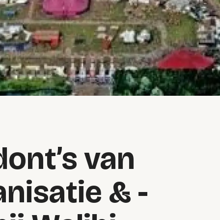
 dont’s van
anisatie & -