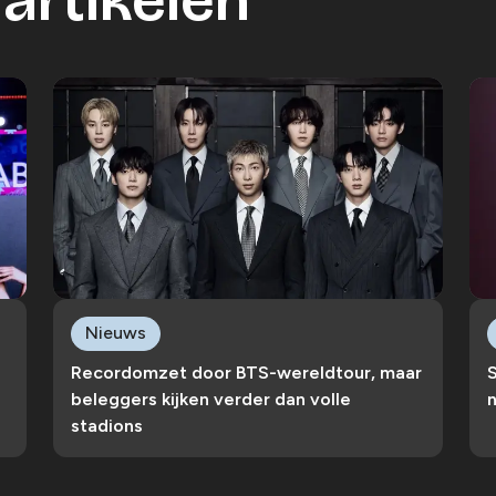
artikelen
Nieuws
Recordomzet door BTS-wereldtour, maar
S
beleggers kijken verder dan volle
n
stadions