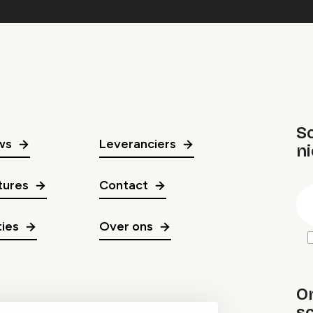
Sc
ws
Leveranciers
n
gr
tures
Contact
E
m
ies
Over ons
O
sc