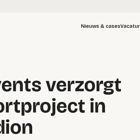
Nieuws & cases
Vacatu
ents verzorgt
ortproject in
dion