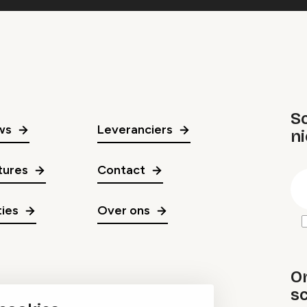
Sc
ws
Leveranciers
n
gr
tures
Contact
E
m
ies
Over ons
O
sc