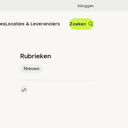
Inloggen
res
Locaties & Leveranciers
Zoeken
Rubrieken
Nieuws
Kopieer link naar artikel
Link