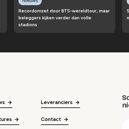
Nieuws
Recordomzet door BTS-wereldtour, maar
S
beleggers kijken verder dan volle
n
stadions
Sc
ws
Leveranciers
n
gr
tures
Contact
E