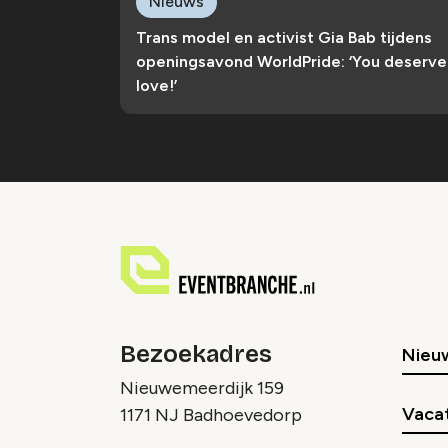
Nieuws
Trans model en activist Gia Bab tijdens
openingsavond WorldPride: ‘You deserve
love!’
Bezoekadres
Nieu
Nieuwemeerdijk 159
Vaca
1171 NJ Badhoevedorp