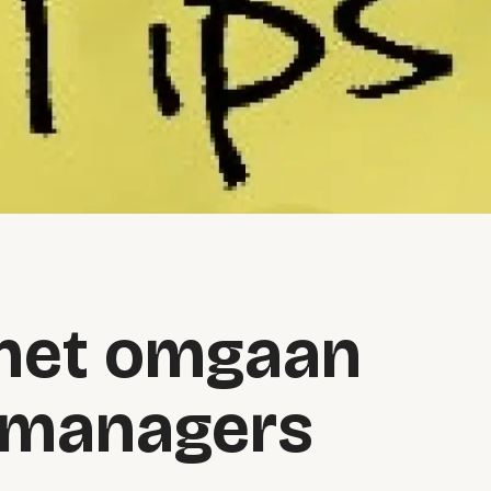
r het omgaan
emanagers