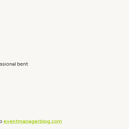
essional bent
op
eventmanagerblog.com