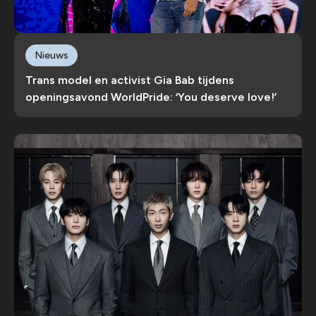
Nieuws
Trans model en activist Gia Bab tijdens
openingsavond WorldPride: ‘You deserve love!’