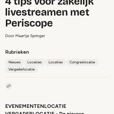
4 tips voor zakelijk
livestreamen met
Periscope
Door Maartje Springer
Rubrieken
Nieuws
Locaties
Locaties
Congreslocatie
Vergaderlocatie
Kopieer link naar artikel
Link
EVENEMENTENLOCATIE
VERGADERLOCATIE - De nieuwe