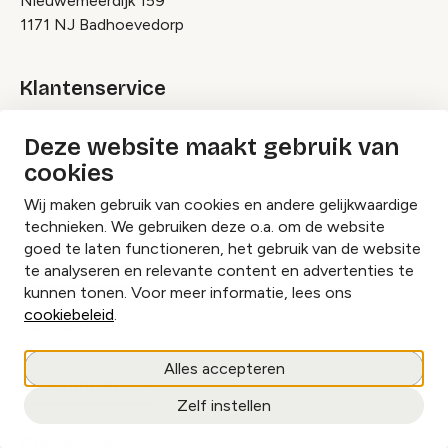
Nieuwemeerdijk 159
1171 NJ Badhoevedorp
Klantenservice
T
088 8860100
Deze website maakt gebruik van
M
info@eventbranche.nl
cookies
Wij maken gebruik van cookies en andere gelijkwaardige
Nieuws
technieken. We gebruiken deze o.a. om de website
goed te laten functioneren, het gebruik van de website
Vacatures
te analyseren en relevante content en advertenties te
kunnen tonen. Voor meer informatie, lees ons
cookiebeleid
.
Locaties
Alles accepteren
Leveranciers
Zelf instellen
Contact