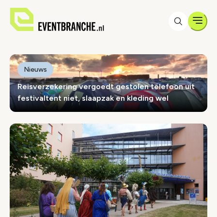
Men
Eventbranche.nl
Eventbranche.nl
Nieuws
Reisverzekering vergoedt gestolen telefoon uit
festivaltent niet, slaapzak en kleding wel