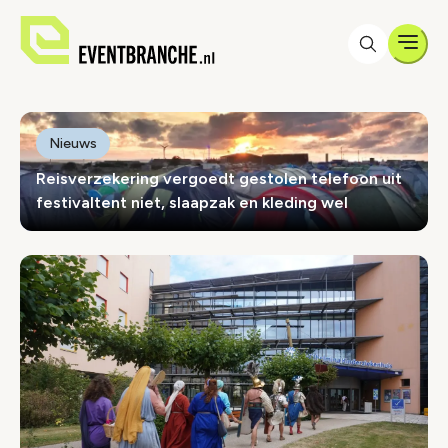
Men
Eventbranche.nl
Eventbranche.nl
Nieuws
Reisverzekering vergoedt gestolen telefoon uit
festivaltent niet, slaapzak en kleding wel